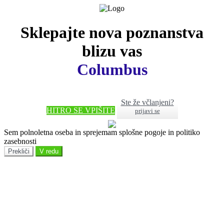
Sklepajte nova poznanstva
blizu vas
Columbus
Ste že včlanjeni?
HITRO SE VPIŠITE
prijavi se
Sem polnoletna oseba in sprejemam splošne pogoje in politiko
zasebnosti
Prekliči
V redu